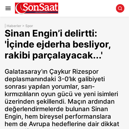
|
Haberler
>
Spor
Sinan Engin’i delirtti:
'İçinde ejderha besliyor,
rakibi parçalayacak...'
Galatasaray’ın Çaykur Rizespor
deplasmanındaki 3-0’lık galibiyeti
sonrası yapılan yorumlar, sarı-
kırmızılıların oyun gücü ve yeni isimleri
üzerinden şekillendi. Maçın ardından
değerlendirmelerde bulunan Sinan
Engin, hem bireysel performanslara
hem de Avrupa hedeflerine dair dikkat