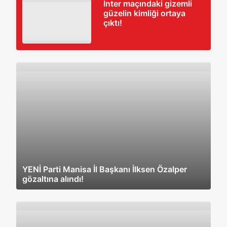
Inter maçındaki gizemli
güzelin kimliği ortaya
çıktı!
YENİ Parti Manisa İl Başkanı İlksen Özalper
gözaltına alındı!