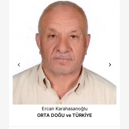
Mine Güncavar
Gerçeği Eğip Bükmeyen,Kalemini Vicdanına
Teslim Eden…