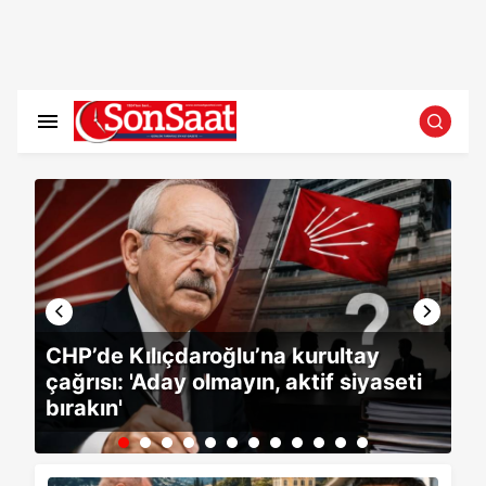
or
CHP’de Kılıçdaroğlu’na kurultay
çağrısı: 'Aday olmayın, aktif siyaseti
bırakın'
Ca