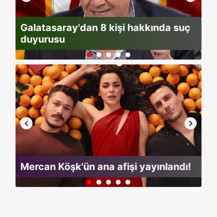
Galatasaray'dan 8 kişi hakkında suç
Fe
duyurusu
ge
Mercan Köşk'ün ana afişi yayınlandı!
Ec