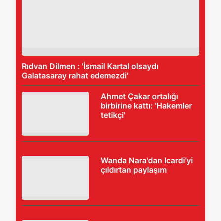
Rıdvan Dilmen : 'İsmail Kartal olsaydı
Galatasaray rahat edemezdi'
Ahmet Çakar ortalığı
birbirine kattı: 'Hakemler
tetikçi'
Wanda Nara'dan Icardi’yi
çıldırtan paylaşım