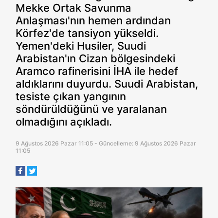
Mekke Ortak Savunma
Anlaşması'nın hemen ardından
Körfez'de tansiyon yükseldi.
Yemen'deki Husiler, Suudi
Arabistan'ın Cizan bölgesindeki
Aramco rafinerisini İHA ile hedef
aldıklarını duyurdu. Suudi Arabistan,
tesiste çıkan yangının
söndürüldüğünü ve yaralanan
olmadığını açıkladı.
9 Ağustos 2026 Pazar 11:05 - Güncelleme: 9 Ağustos 2026 Pazar
11:05