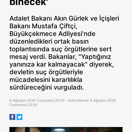
binecek'
Adalet Bakanı Akın Gürlek ve İçişleri
Bakanı Mustafa Çiftçi,
Büyükçekmece Adliyesi'nde
düzenledikleri ortak basın
toplantısında suç örgütlerine sert
mesaj verdi. Bakanlar, "Yaptığınız
yanınıza kar kalmayacak" diyerek,
devletin suç örgütleriyle
mücadelesini kararlılıkla
sürdüreceğini vurguladı.
8 Ağustos 2026 Cumartesi 20:50 - Güncelleme: 8 Ağustos 2026
Cumartesi 20:50