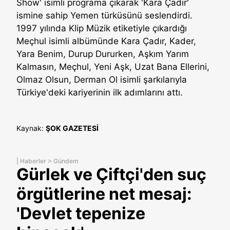
Show' isimli programa çıkarak 'Kara Çadır'
ismine sahip Yemen türküsünü seslendirdi.
1997 yılında Klip Müzik etiketiyle çıkardığı
Meçhul isimli albümünde Kara Çadır, Kader,
Yara Benim, Durup Dururken, Aşkım Yarım
Kalmasın, Meçhul, Yeni Aşk, Uzat Bana Ellerini,
Olmaz Olsun, Derman Ol isimli şarkılarıyla
Türkiye'deki kariyerinin ilk adımlarını attı.
Kaynak:
ŞOK GAZETESİ
|
Haberler
>
Gündem
Gürlek ve Çiftçi'den suç
örgütlerine net mesaj:
'Devlet tepenize