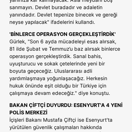
yanınıza kar kalmayacak. Asla meydanı boş
sanmayın. Devlet buradadır ve adaletin
yanındadır. Devlet tepenize binecek ve gereği
neyse yapılacak" ifadelerini kullandı.
'BİNLERCE OPERASYON GERÇEKLEŞTİRDİK'
Gürlek, "Son 6 ayda mücadeleyi esas alırsak,
81 ilde Şubat ve Temmuz’u baz alırsak binlerce
operasyon gerçekleştirdik. Sanal bahis,
uyuşturucu ve sokak çetelerinde yeni bir
boyuta geçeceğiz. Uluslararası adli
yardımlaşmaya yoğunlaşacağız. Herkesin
hukuk önünde eşit olduğu bir Türkiye için
çalışmaya devam edeceğiz." diye konuştu.
BAKAN ÇİFTÇİ DUYURDU: ESENYURT'A 4 YENİ
POLİS MERKEZİ
İçişleri Bakanı Mustafa Çiftçi ise Esenyurt'ta
yürütülen güvenlik çalışmaları hakkında