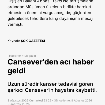
Dışişleri Bakanı Abbas Erakçi ise tartışmaların
ardından Müslüman ülkelerin birlikte hareket
etmesinin önemini vurgulamış, dış güçlerden
gelebilecek tehditlere karşı dayanışma mesajı
vermişti.
Kaynak:
ŞOK GAZETESİ
|
Haberler
>
Magazin
Cansever'den acı haber
geldi
Uzun süredir kanser tedavisi gören
şarkıcı Cansever’in hayatını kaybetti.
8 Ağustos 2026 Cumartesi 23:25 - Güncelleme: 8 Ağustos 2026
Cumartesi 23:25