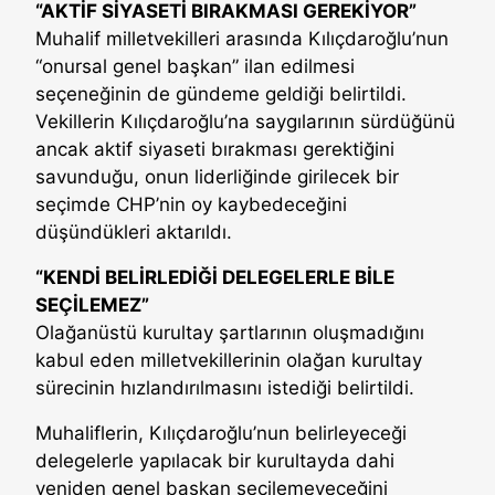
“AKTİF SİYASETİ BIRAKMASI GEREKİYOR”
Muhalif milletvekilleri arasında Kılıçdaroğlu’nun
“onursal genel başkan” ilan edilmesi
seçeneğinin de gündeme geldiği belirtildi.
Vekillerin Kılıçdaroğlu’na saygılarının sürdüğünü
ancak aktif siyaseti bırakması gerektiğini
savunduğu, onun liderliğinde girilecek bir
seçimde CHP’nin oy kaybedeceğini
düşündükleri aktarıldı.
“KENDİ BELİRLEDİĞİ DELEGELERLE BİLE
SEÇİLEMEZ”
Olağanüstü kurultay şartlarının oluşmadığını
kabul eden milletvekillerinin olağan kurultay
sürecinin hızlandırılmasını istediği belirtildi.
Muhaliflerin, Kılıçdaroğlu’nun belirleyeceği
delegelerle yapılacak bir kurultayda dahi
yeniden genel başkan seçilemeyeceğini