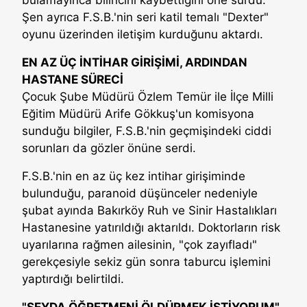
Şen ayrıca F.S.B.'nin seri katil temalı "Dexter"
oyunu üzerinden iletişim kurduğunu aktardı.
EN AZ ÜÇ İNTİHAR GİRİŞİMİ, ARDINDAN
HASTANE SÜRECİ
Çocuk Şube Müdürü Özlem Temür ile İlçe Milli
Eğitim Müdürü Arife Gökkuş'un komisyona
sunduğu bilgiler, F.S.B.'nin geçmişindeki ciddi
sorunları da gözler önüne serdi.
F.S.B.'nin en az üç kez intihar girişiminde
bulunduğu, paranoid düşünceler nedeniyle
şubat ayında Bakırköy Ruh ve Sinir Hastalıkları
Hastanesine yatırıldığı aktarıldı. Doktorların risk
uyarılarına rağmen ailesinin, "çok zayıfladı"
gerekçesiyle sekiz gün sonra taburcu işlemini
yaptırdığı belirtildi.
"ŞEYDA ÖĞRETMENİ ÖLDÜRMEK İSTİYORUM"