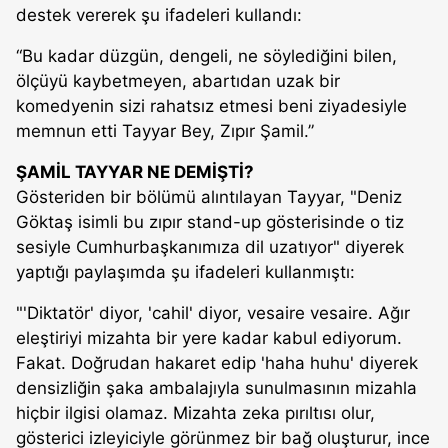
destek vererek şu ifadeleri kullandı:
“Bu kadar düzgün, dengeli, ne söylediğini bilen,
ölçüyü kaybetmeyen, abartıdan uzak bir
komedyenin sizi rahatsız etmesi beni ziyadesiyle
memnun etti Tayyar Bey, Zıpır Şamil.”
ŞAMİL TAYYAR NE DEMİŞTİ?
Gösteriden bir bölümü alıntılayan Tayyar, "Deniz
Göktaş isimli bu zıpır stand-up gösterisinde o tiz
sesiyle Cumhurbaşkanımıza dil uzatıyor" diyerek
yaptığı paylaşımda şu ifadeleri kullanmıştı:
"'Diktatör' diyor, 'cahil' diyor, vesaire vesaire. Ağır
eleştiriyi mizahta bir yere kadar kabul ediyorum.
Fakat. Doğrudan hakaret edip 'haha huhu' diyerek
densizliğin şaka ambalajıyla sunulmasının mizahla
hiçbir ilgisi olamaz. Mizahta zeka pırıltısı olur,
gösterici izleyiciyle görünmez bir bağ oluşturur, ince