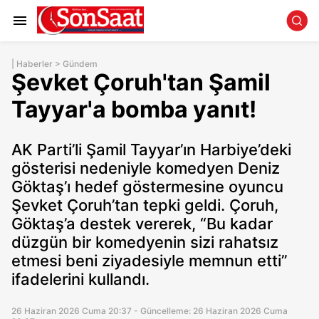
|
Haberler
>
Gündem
Şevket Çoruh'tan Şamil
Tayyar'a bomba yanıt!
AK Parti’li Şamil Tayyar’ın Harbiye’deki
gösterisi nedeniyle komedyen Deniz
Göktaş’ı hedef göstermesine oyuncu
Şevket Çoruh’tan tepki geldi. Çoruh,
Göktaş’a destek vererek, “Bu kadar
düzgün bir komedyenin sizi rahatsız
etmesi beni ziyadesiyle memnun etti”
ifadelerini kullandı.
26 Haziran 2026 Cuma 20:37 - Güncelleme: 26 Haziran 2026 Cuma