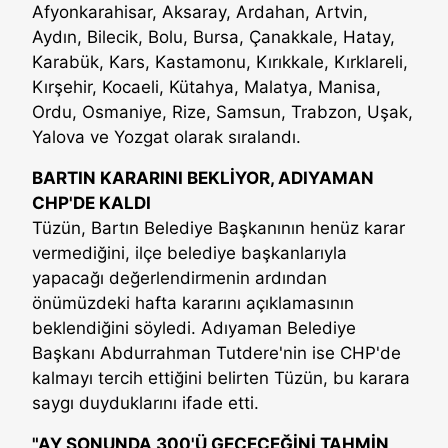
Afyonkarahisar, Aksaray, Ardahan, Artvin,
Aydın, Bilecik, Bolu, Bursa, Çanakkale, Hatay,
Karabük, Kars, Kastamonu, Kırıkkale, Kırklareli,
Kırşehir, Kocaeli, Kütahya, Malatya, Manisa,
Ordu, Osmaniye, Rize, Samsun, Trabzon, Uşak,
Yalova ve Yozgat olarak sıralandı.
BARTIN KARARINI BEKLİYOR, ADIYAMAN
CHP'DE KALDI
Tüzün, Bartın Belediye Başkanının henüz karar
vermediğini, ilçe belediye başkanlarıyla
yapacağı değerlendirmenin ardından
önümüzdeki hafta kararını açıklamasının
beklendiğini söyledi. Adıyaman Belediye
Başkanı Abdurrahman Tutdere'nin ise CHP'de
kalmayı tercih ettiğini belirten Tüzün, bu karara
saygı duyduklarını ifade etti.
"AY SONUNDA 300'Ü GEÇECEĞİNİ TAHMİN