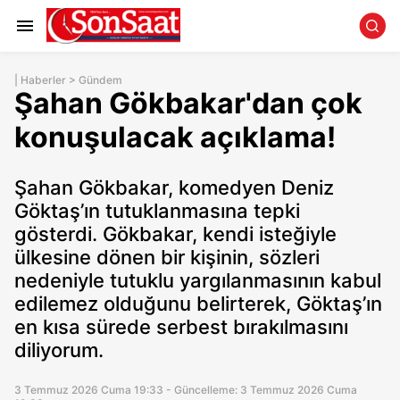
|
Haberler
>
Gündem
Şahan Gökbakar'dan çok
konuşulacak açıklama!
Şahan Gökbakar, komedyen Deniz
Göktaş’ın tutuklanmasına tepki
gösterdi. Gökbakar, kendi isteğiyle
ülkesine dönen bir kişinin, sözleri
nedeniyle tutuklu yargılanmasının kabul
edilemez olduğunu belirterek, Göktaş’ın
en kısa sürede serbest bırakılmasını
diliyorum.
3 Temmuz 2026 Cuma 19:33 - Güncelleme: 3 Temmuz 2026 Cuma