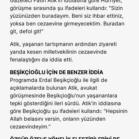
Gazeteci Fatih Atik'in iddiasına göre Hürriyet,
görüşme sırasında şu ifadeleri kullandı: "Sizin
yüzünüzden buradayım. Beni siz ihbar ettiniz,
yoksa ben cezaevine girmeyecektim. Buradan
git, defol git!"
Atik, yaşanan tartışmanın ardından ziyareti
yarıda kesen milletvekilinin cezaevinde
fenalaştığını da iddia etti.
BEŞİKÇİOĞLU İÇİN DE BENZER İDDİA
Programda Erdal Beşikçioğlu ile ilgili de
açıklamalarda bulunan Atik, avukat
görüşmesinde Beşikçioğlu'nun yaşananlara
tepki gösterdiğini ileri sürdü. Atik'in iddiasına
göre Beşikçioğlu şu ifadeleri kullandı: "Hepsinin
Allah belasını versin, onların yüzünden
cezaevindeyim."