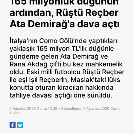
165 milyonluk düğünün
ardından, Rüştü Reçber
Ata Demirağ'a dava açtı
İtalya'nın Como Gölü'nde yaptıkları
yaklaşık 165 milyon TL'lik düğünle
gündeme gelen Ata Demirağ ve
Rana Akdağ çifti bu kez mahkemelik
oldu. Eski milli futbolcu Rüştü Reçber
ile eşi Işıl Reçberin, Maslak'taki lüks
konutta oturan kiracıları hakkında
tahliye davası açtığı öne sürüldü.
7 Ağustos 2026 Cuma 13:26 - Güncelleme: 7 Ağustos 2026 Cuma
13:26