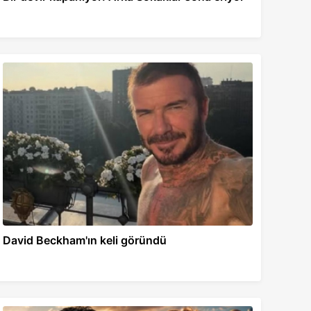
David Beckham'ın keli göründü