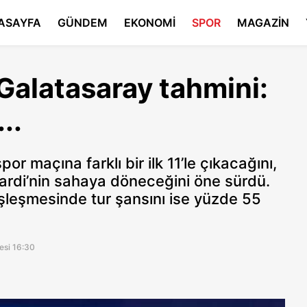
ASAYFA
GÜNDEM
EKONOMİ
SPOR
MAGAZİN
Galatasaray tahmini:
..
r maçına farklı bir ilk 11’le çıkacağını,
ardi’nin sahaya döneceğini öne sürdü.
 eşleşmesinde tur şansını ise yüzde 55
esi 16:30