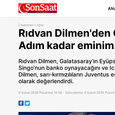
AN
|
Haberler
>
Spor
Rıdvan Dilmen'den 
Adım kadar eminim.
Rıdvan Dilmen, Galatasaray’ın Eyüpspo
Singo’nun banko oynayacağını ve Ic
Dilmen, sarı-kırmızılıların Juventus
olarak değerlendirdi.
9 Şubat 2026 Pazartesi 16:26 - Güncelleme: 9 Şubat 2026 Pazart