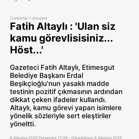
|
Haberler
>
Gündem
Fatih Altaylı : 'Ulan siz
kamu görevlisisiniz...
Höst...'
Gazeteci Fatih Altaylı, Etimesgut
Belediye Başkanı Erdal
Beşikçioğlu'nun yasaklı madde
testinin pozitif çıkmasının ardından
dikkat çeken ifadeler kullandı.
Altaylı, kamu görevi yapan isimlere
yönelik sözleriyle sert eleştiriler
yöneltti.
6 Ağustos 2026 Perşembe 17:39 - Güncelleme: 6 Ağustos 2026