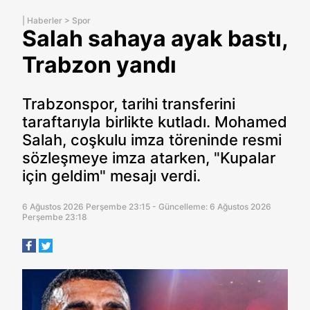
|
Haberler
>
Spor
Salah sahaya ayak bastı,
Trabzon yandı
Trabzonspor, tarihi transferini
taraftarıyla birlikte kutladı. Mohamed
Salah, coşkulu imza töreninde resmi
sözleşmeye imza atarken, "Kupalar
için geldim" mesajı verdi.
6 Ağustos 2026 Perşembe 23:15 - Güncelleme: 6 Ağustos 2026
Perşembe 23:18