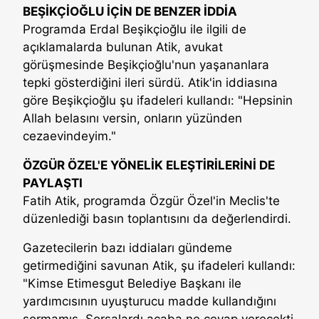
BEŞİKÇİOĞLU İÇİN DE BENZER İDDİA
Programda Erdal Beşikçioğlu ile ilgili de
açıklamalarda bulunan Atik, avukat
görüşmesinde Beşikçioğlu'nun yaşananlara
tepki gösterdiğini ileri sürdü. Atik'in iddiasına
göre Beşikçioğlu şu ifadeleri kullandı: "Hepsinin
Allah belasını versin, onların yüzünden
cezaevindeyim."
ÖZGÜR ÖZEL'E YÖNELİK ELEŞTİRİLERİNİ DE
PAYLAŞTI
Fatih Atik, programda Özgür Özel'in Meclis'te
düzenlediği basın toplantısını da değerlendirdi.
Gazetecilerin bazı iddiaları gündeme
getirmediğini savunan Atik, şu ifadeleri kullandı:
"Kimse Etimesgut Belediye Başkanı ile
yardımcısının uyuşturucu madde kullandığını
sormamış. Sorsalardı acaba ne cevap verecekti