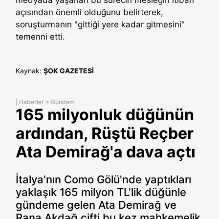
açısından önemli olduğunu belirterek,
soruşturmanın "gittiği yere kadar gitmesini"
temenni etti.
Kaynak:
ŞOK GAZETESİ
|
Haberler
>
Gündem
165 milyonluk düğünün
ardından, Rüştü Reçber
Ata Demirağ'a dava açtı
İtalya'nın Como Gölü'nde yaptıkları
yaklaşık 165 milyon TL'lik düğünle
gündeme gelen Ata Demirağ ve
Rana Akdağ çifti bu kez mahkemelik