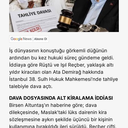
İş dünyasının konuştuğu görkemli düğünün
ardından bu kez hukuki süreç gündeme geldi.
İddiaya göre Rüştü ve Işıl Reçber, yaklaşık altı
yıldır kiracıları olan Ata Demirağ hakkında
İstanbul 38. Sulh Hukuk Mahkemesi'nde tahliye
talebiyle dava açtı.
DAVA DOSYASINDA ALT KİRALAMA İDDİASI
Birsen Altuntaş'ın haberine göre; dava
dilekçesinde, Maslak'taki lüks dairenin kira
sözleşmesine aykırı şekilde üçüncü bir kişinin
kullanımına bırakıldığı ileri sürüldü. Reçber çifti,