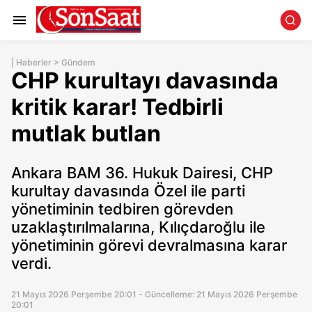
|
Haberler
>
Gündem
CHP kurultayı davasında
kritik karar! Tedbirli
mutlak butlan
Ankara BAM 36. Hukuk Dairesi, CHP
kurultay davasında Özel ile parti
yönetiminin tedbiren görevden
uzaklaştırılmalarına, Kılıçdaroğlu ile
yönetiminin görevi devralmasına karar
verdi.
21 Mayıs 2026 Perşembe 20:01 - Güncelleme: 21 Mayıs 2026 Perşembe
20:01