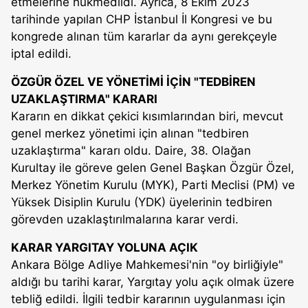
etmelerine hükmedildi. Ayrıca, 8 Ekim 2023
tarihinde yapılan CHP İstanbul İl Kongresi ve bu
kongrede alınan tüm kararlar da aynı gerekçeyle
iptal edildi.
ÖZGÜR ÖZEL VE YÖNETİMİ İÇİN "TEDBİREN
UZAKLAŞTIRMA" KARARI
Kararın en dikkat çekici kısımlarından biri, mevcut
genel merkez yönetimi için alınan "tedbiren
uzaklaştırma" kararı oldu. Daire, 38. Olağan
Kurultay ile göreve gelen Genel Başkan Özgür Özel,
Merkez Yönetim Kurulu (MYK), Parti Meclisi (PM) ve
Yüksek Disiplin Kurulu (YDK) üyelerinin tedbiren
görevden uzaklaştırılmalarına karar verdi.
KARAR YARGITAY YOLUNA AÇIK
Ankara Bölge Adliye Mahkemesi'nin "oy birliğiyle"
aldığı bu tarihi karar, Yargıtay yolu açık olmak üzere
tebliğ edildi. İlgili tedbir kararının uygulanması için