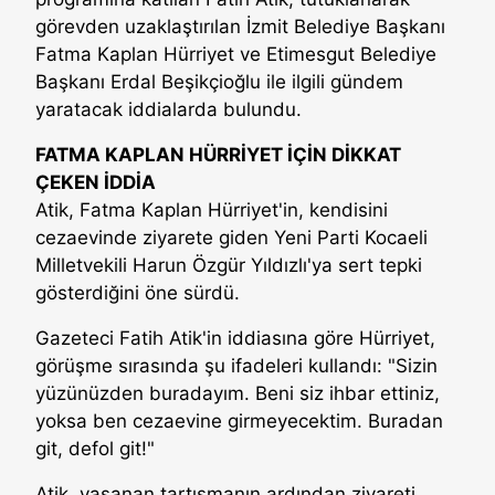
görevden uzaklaştırılan İzmit Belediye Başkanı
Fatma Kaplan Hürriyet ve Etimesgut Belediye
Başkanı Erdal Beşikçioğlu ile ilgili gündem
yaratacak iddialarda bulundu.
FATMA KAPLAN HÜRRİYET İÇİN DİKKAT
ÇEKEN İDDİA
Atik, Fatma Kaplan Hürriyet'in, kendisini
cezaevinde ziyarete giden Yeni Parti Kocaeli
Milletvekili Harun Özgür Yıldızlı'ya sert tepki
gösterdiğini öne sürdü.
Gazeteci Fatih Atik'in iddiasına göre Hürriyet,
görüşme sırasında şu ifadeleri kullandı: "Sizin
yüzünüzden buradayım. Beni siz ihbar ettiniz,
yoksa ben cezaevine girmeyecektim. Buradan
git, defol git!"
Atik, yaşanan tartışmanın ardından ziyareti