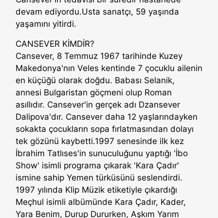
devam ediyordu.Usta sanatçı, 59 yaşında
yaşamını yitirdi.
CANSEVER KİMDİR?
Cansever, 8 Temmuz 1967 tarihinde Kuzey
Makedonya'nın Veles kentinde 7 çocuklu ailenin
en küçüğü olarak doğdu. Babası Selanik,
annesi Bulgaristan göçmeni olup Roman
asıllıdır. Cansever'in gerçek adı Dzansever
Dalipova'dır. Cansever daha 12 yaşlarındayken
sokakta çocukların sopa fırlatmasından dolayı
tek gözünü kaybetti.1997 senesinde ilk kez
İbrahim Tatlıses'in sunuculuğunu yaptığı 'İbo
Show' isimli programa çıkarak 'Kara Çadır'
ismine sahip Yemen türküsünü seslendirdi.
1997 yılında Klip Müzik etiketiyle çıkardığı
Meçhul isimli albümünde Kara Çadır, Kader,
Yara Benim, Durup Dururken, Aşkım Yarım