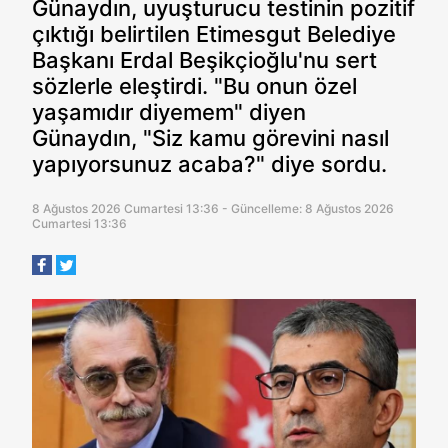
Günaydın, uyuşturucu testinin pozitif
çıktığı belirtilen Etimesgut Belediye
Başkanı Erdal Beşikçioğlu'nu sert
sözlerle eleştirdi. "Bu onun özel
yaşamıdır diyemem" diyen
Günaydın, "Siz kamu görevini nasıl
yapıyorsunuz acaba?" diye sordu.
8 Ağustos 2026 Cumartesi 13:36 - Güncelleme: 8 Ağustos 2026
Cumartesi 13:36