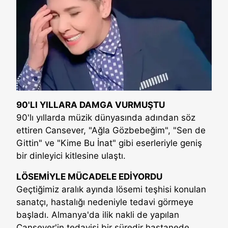
90'LI YILLARA DAMGA VURMUŞTU
90'lı yıllarda müzik dünyasında adından söz
ettiren Cansever, "Ağla Gözbebeğim", "Sen de
Gittin" ve "Kime Bu İnat" gibi eserleriyle geniş
bir dinleyici kitlesine ulaştı.
LÖSEMİYLE MÜCADELE EDİYORDU
Geçtiğimiz aralık ayında lösemi teşhisi konulan
sanatçı, hastalığı nedeniyle tedavi görmeye
başladı. Almanya'da ilik nakli de yapılan
Cansever'in tedavisi bir süredir hastanede