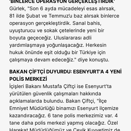
'BİNLERCE OPERASYON GERÇEKLEŞTİRDİK'
Gürlek, "Son 6 ayda mücadeleyi esas alırsak,
81 ilde Şubat ve Temmuz’u baz alırsak binlerce
operasyon gerçekleştirdik. Sanal bahis,
uyuşturucu ve sokak çetelerinde yeni bir
boyuta geçeceğiz. Uluslararası adli
yardımlaşmaya yoğunlaşacağız. Herkesin
hukuk önünde eşit olduğu bir Türkiye için
çalışmaya devam edeceğiz." diye konuştu.
BAKAN ÇİFTÇİ DUYURDU: ESENYURT'A 4 YENİ
POLİS MERKEZİ
İçişleri Bakanı Mustafa Çiftçi ise Esenyurt'ta
yürütülen güvenlik çalışmaları hakkında
açıklamalarda bulundu. Bakan Çiftçi, "İlçe
Emniyet Müdürlüğü binamızı Esenyurt ilçemize
kazandıracağız. 6 tane polis merkezimiz var. 4
tane daha polis merkezi yapmış olacağız. Özel
Harekat Müdürlüğümüz ve Çevik Kuvvetimiz de