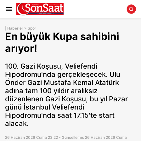
|
Haberler
>
Spor
En büyük Kupa sahibini
arıyor!
100. Gazi Koşusu, Veliefendi
Hipodromu'nda gerçekleşecek. Ulu
Önder Gazi Mustafa Kemal Atatürk
adına tam 100 yıldır aralıksız
düzenlenen Gazi Koşusu, bu yıl Pazar
günü İstanbul Veliefendi
Hipodromu'nda saat 17.15'te start
alacak.
26 Haziran 2026 Cuma 23:22 - Güncelleme: 26 Haziran 2026 Cuma