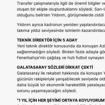
Transfer çalışmalarıyla ilgili de önemli bilgiler 
oluşan bir ekiple oluşturduklarını söyledi. Sarı-la
olduğunu belirten Yıldırım, görüşmelerde ciddi 
Yıldırım ayrıca kadronun yeniden yapılandırılaca
takıma yıldız seviyesinde isimlerin kazandırılaca
TEKNİK DİREKTÖR İÇİN 5 ADAY
Yeni teknik direktör konusunda da konuşan Aziz
sağlanmadığını söyledi. Birden fazla adayla gö
Fenerbahçe'nin çağdaş ve hızlı futbol oynayan b
GALATASARAY SÖZLERİ DİKKAT ÇEKTİ
Galatasaray ile rekabet hakkında da konuşan Y
gücünün rakipleriyle yarışabilecek seviyede 
daha büyük bir ekonomik hareketlilik yakalayac
sorunu yaşamayacağını söyledi.
"1 YIL İÇİN HER ŞEYİMİ ORTAYA KOYUYORUM