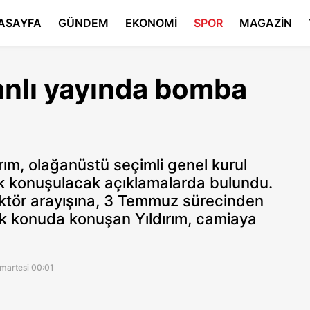
ASAYFA
GÜNDEM
EKONOMİ
SPOR
MAGAZİN
canlı yayında bomba
ım, olağanüstü seçimli genel kurul
ok konuşulacak açıklamalarda bulundu.
ektör arayışına, 3 Temmuz sürecinden
ok konuda konuşan Yıldırım, camiaya
martesi 00:01