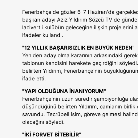
Fenerbahçe'de gözler 6-7 Haziran'da gerçekleşti
başkan adayı Aziz Yıldırım Sözcü TV'de gündem
lacivertli kulübün geleceğine ilişkin projelerini 
ifadeler kullandı.
"12 YILLIK BAŞARISIZLIK EN BÜYÜK NEDEN"
Yeniden aday olma kararının arkasındaki gerekçel
tablonun kendisini harekete geçirdiğini söyled
belirten Yıldırım, Fenerbahçe'nin büyüklüğünün 
ifade etti.
"YAPI OLDUĞUNA İNANIYORUM"
Fenerbahçe'nin uzun süredir şampiyonluğa ul
düşündüğünü belirten Yıldırım, camianın birlik 
savundu. Tecrübeli isim, göreve gelmesi halinde
olacağını söyledi.
"İKİ FORVET BİTEBİLİR"