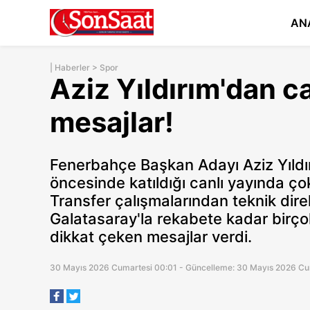
AN
|
Haberler
>
Spor
Aziz Yıldırım'dan 
mesajlar!
Fenerbahçe Başkan Adayı Aziz Yıldır
öncesinde katıldığı canlı yayında ç
Transfer çalışmalarından teknik dir
Galatasaray'la rekabete kadar birç
dikkat çeken mesajlar verdi.
30 Mayıs 2026 Cumartesi 00:01 - Güncelleme: 30 Mayıs 2026 Cu