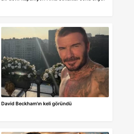
David Beckham'ın keli göründü