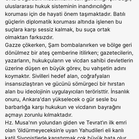
uluslararası hukuk sisteminin inandırıcılığını
koruması için de hayati önem taşımaktadır. Batılı
güçlerin diplomatik koruması altında işlenen bu
suçlara karşı sessiz kalmak, bu suça ortak
olmaktan farksızdır.
Gazze çökerken, Şam bombalanırken ve bölge geri
dönülmez bir ateş çemberine itilirken; gazetecilerin,
yazarların, hukukçuların ve vicdan sahibi devletlerin
üzerine düşen en büyük görev, bu vahşetin adını
koymaktır. Sivilleri hedef alan, coğrafyaları
insansızlaştıran ve gücünü sömürgeci bir hırstan
alan bu ideolojinin uygulayıcıları teröristtir. İnsanlık
onuru, Ankara'dan yükselecek o gür sesle bu
barbarlığa karşı hukukun ve vicdanın bayrağını
açmayı zorunlu kılmaktadır.
Hz. Musa'nın yolundan giden ve Tevrat’ın ilk emri
olan ‘öldürmeyeceksin’e uyan Yahudileri eli kanlı
katil Siyonistlerle karıştırmak çok büyük hata olur.