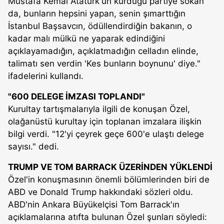
Mustafa Kemal Atatürk'ün kurduğu partiye sokan
da, bunların hepsini yapan, senin şımarttığın
İstanbul Başsavcın, ödüllendirdiğin bakanın, o
kadar malı mülkü ne yaparak edindiğini
açıklayamadığın, açıklatmadığın celladın elinde,
talimatı sen verdin 'Kes bunların boynunu' diye."
ifadelerini kullandı.
"600 DELEGE İMZASI TOPLANDI"
Kurultay tartışmalarıyla ilgili de konuşan Özel,
olağanüstü kurultay için toplanan imzalara ilişkin
bilgi verdi. "12'yi çeyrek geçe 600'e ulaştı delege
sayısı." dedi.
TRUMP VE TOM BARRACK ÜZERİNDEN YÜKLENDİ
Özel'in konuşmasının önemli bölümlerinden biri de
ABD ve Donald Trump hakkındaki sözleri oldu.
ABD'nin Ankara Büyükelçisi Tom Barrack'ın
açıklamalarına atıfta bulunan Özel şunları söyledi: