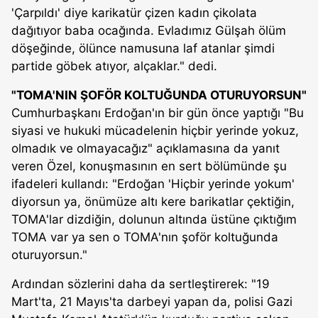
'Çarpıldı' diye karikatür çizen kadın çikolata
dağıtıyor baba ocağında. Evladımız Gülşah ölüm
döşeğinde, ölünce namusuna laf atanlar şimdi
partide göbek atıyor, alçaklar." dedi.
"TOMA'NIN ŞOFÖR KOLTUĞUNDA OTURUYORSUN"
Cumhurbaşkanı Erdoğan'ın bir gün önce yaptığı "Bu
siyasi ve hukuki mücadelenin hiçbir yerinde yokuz,
olmadık ve olmayacağız" açıklamasına da yanıt
veren Özel, konuşmasının en sert bölümünde şu
ifadeleri kullandı: "Erdoğan 'Hiçbir yerinde yokum'
diyorsun ya, önümüze altı kere barikatlar çektiğin,
TOMA'lar dizdiğin, dolunun altında üstüne çıktığım
TOMA var ya sen o TOMA'nın şoför koltuğunda
oturuyorsun."
Ardından sözlerini daha da sertleştirerek: "19
Mart'ta, 21 Mayıs'ta darbeyi yapan da, polisi Gazi