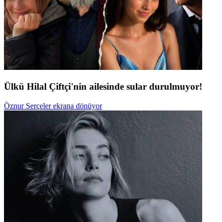
Ülkü Hilal Çiftçi'nin ailesinde sular durulmuyor!
Öznur Serçeler ekrana dönüyor