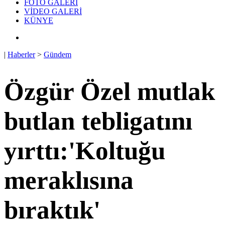
FOTO GALERİ
VİDEO GALERİ
KÜNYE
|
Haberler
>
Gündem
Özgür Özel mutlak
butlan tebligatını
yırttı:'Koltuğu
meraklısına
bıraktık'