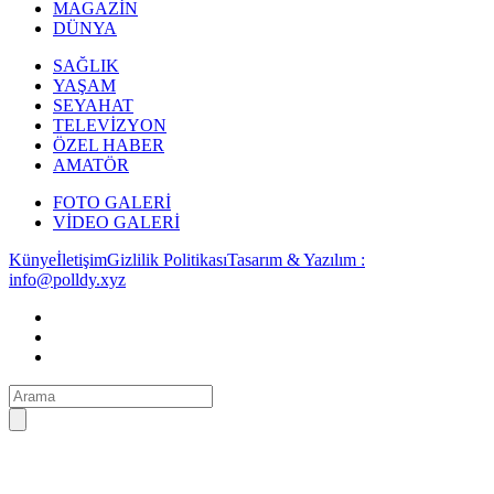
MAGAZİN
DÜNYA
SAĞLIK
YAŞAM
SEYAHAT
TELEVİZYON
ÖZEL HABER
AMATÖR
FOTO GALERİ
VİDEO GALERİ
Künye
İletişim
Gizlilik Politikası
Tasarım & Yazılım :
info@polldy.xyz