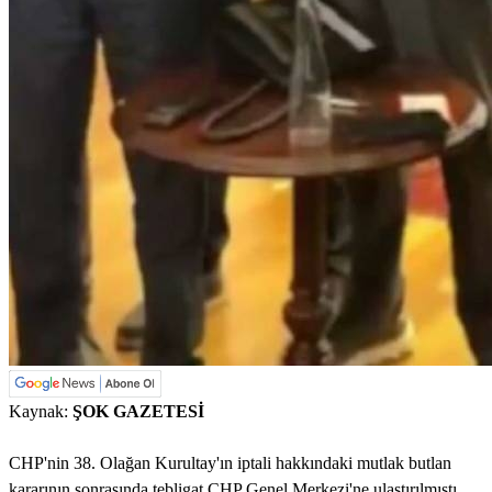
Kaynak:
ŞOK GAZETESİ
CHP'nin 38. Olağan Kurultay'ın iptali hakkındaki mutlak butlan
kararının sonrasında tebligat CHP Genel Merkezi'ne ulaştırılmıştı.