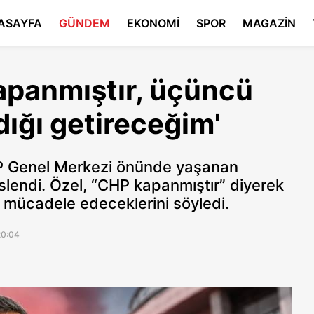
ASAYFA
GÜNDEM
EKONOMİ
SPOR
MAGAZİN
apanmıştır, üçüncü
ığı getireceğim'
P Genel Merkezi önünde yaşanan
lendi. Özel, “CHP kapanmıştır” diyerek
n mücadele edeceklerini söyledi.
20:04