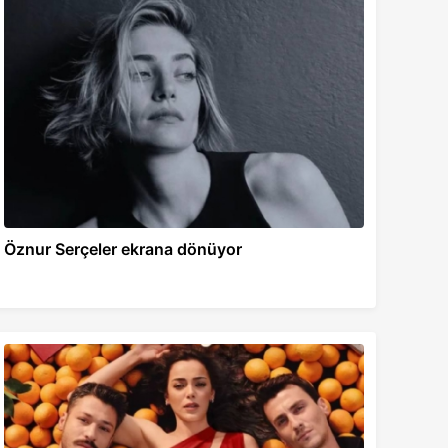
Öznur Serçeler ekrana dönüyor