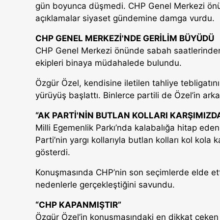
gün boyunca düşmedi. CHP Genel Merkezi önün
açıklamalar siyaset gündemine damga vurdu.
CHP GENEL MERKEZİ'NDE GERİLİM BÜYÜDÜ
CHP Genel Merkezi önünde sabah saatlerinden i
ekipleri binaya müdahalede bulundu.
Özgür Özel, kendisine iletilen tahliye tebligat
yürüyüş başlattı. Binlerce partili de Özel’in ar
“AK PARTİ'NİN BUTLAN KOLLARI KARŞIMIZD
Milli Egemenlik Parkı’nda kalabalığa hitap eden 
Parti’nin yargı kollarıyla butlan kolları kol kol
gösterdi.
Konuşmasında CHP’nin son seçimlerde elde etti
nedenlerle gerçekleştiğini savundu.
“CHP KAPANMIŞTIR”
Özgür Özel’in konuşmasındaki en dikkat çeken bö