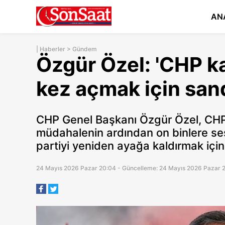
AN
|
Haberler
>
Gündem
Özgür Özel: 'CHP k
kez açmak için sand
CHP Genel Başkanı Özgür Özel, CH
müdahalenin ardından on binlere ses
partiyi yeniden ayağa kaldırmak içi
24 Mayıs 2026 Pazar 20:04 - Güncelleme: 24 Mayıs 2026 Pazar 