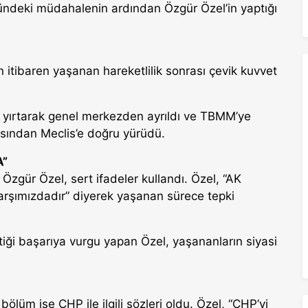
deki müdahalenin ardından Özgür Özel’in yaptığı
tibaren yaşanan hareketlilik sonrası çevik kuvvet
ını yırtarak genel merkezden ayrıldı ve TBMM’ye
kasından Meclis’e doğru yürüdü.
A”
Özgür Özel, sert ifadeler kullandı. Özel, “AK
a karşımızdadır” diyerek yaşanan sürece tepki
ği başarıya vurgu yapan Özel, yaşananların siyasi
lüm ise CHP ile ilgili sözleri oldu. Özel, “CHP’yi