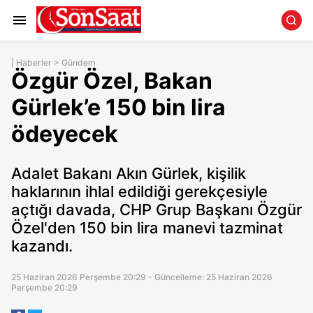
|
Haberler
>
Gündem
Özgür Özel, Bakan
Gürlek’e 150 bin lira
ödeyecek
Adalet Bakanı Akın Gürlek, kişilik
haklarının ihlal edildiği gerekçesiyle
açtığı davada, CHP Grup Başkanı Özgür
Özel'den 150 bin lira manevi tazminat
kazandı.
25 Haziran 2026 Perşembe 20:29 - Güncelleme: 25 Haziran 2026
Perşembe 20:29