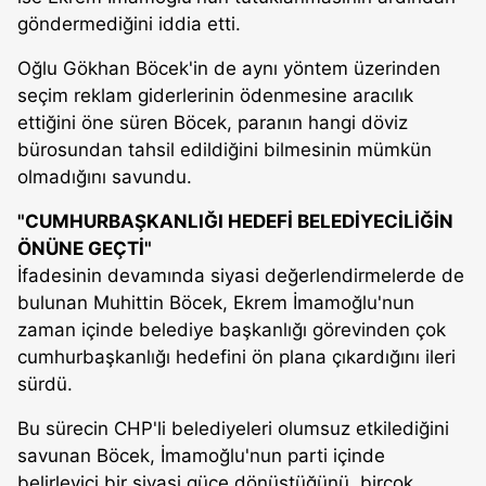
göndermediğini iddia etti.
Oğlu Gökhan Böcek'in de aynı yöntem üzerinden
seçim reklam giderlerinin ödenmesine aracılık
ettiğini öne süren Böcek, paranın hangi döviz
bürosundan tahsil edildiğini bilmesinin mümkün
olmadığını savundu.
"CUMHURBAŞKANLIĞI HEDEFİ BELEDİYECİLİĞİN
ÖNÜNE GEÇTİ"
İfadesinin devamında siyasi değerlendirmelerde de
bulunan Muhittin Böcek, Ekrem İmamoğlu'nun
zaman içinde belediye başkanlığı görevinden çok
cumhurbaşkanlığı hedefini ön plana çıkardığını ileri
sürdü.
Bu sürecin CHP'li belediyeleri olumsuz etkilediğini
savunan Böcek, İmamoğlu'nun parti içinde
belirleyici bir siyasi güce dönüştüğünü, birçok