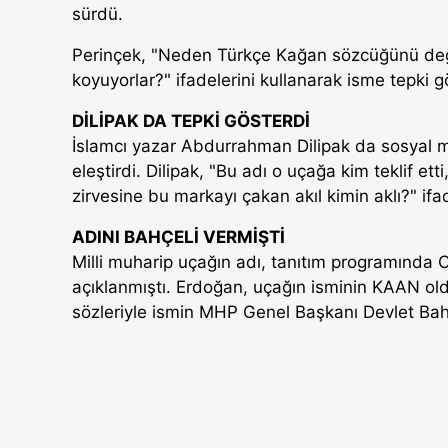
sürdü.
Perinçek, "Neden Türkçe Kağan sözcüğünü değ
koyuyorlar?" ifadelerini kullanarak isme tepki g
DİLİPAK DA TEPKİ GÖSTERDİ
İslamcı yazar Abdurrahman Dilipak da sosyal m
eleştirdi. Dilipak, "Bu adı o uçağa kim teklif e
zirvesine bu markayı çakan akıl kimin aklı?" ifad
ADINI BAHÇELİ VERMİŞTİ
Milli muharip uçağın adı, tanıtım programınd
açıklanmıştı. Erdoğan, uçağın isminin KAAN ol
sözleriyle ismin MHP Genel Başkanı Devlet Bahçe