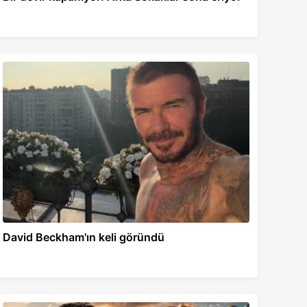
David Beckham'ın keli göründü