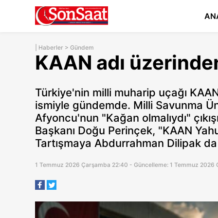
AN
|
Haberler
>
Gündem
KAAN adı üzerinden
Türkiye'nin milli muharip uçağı KAAN'ı
ismiyle gündemde. Milli Savunma Üni
Afyoncu'nun "Kağan olmalıydı" çıkış
Başkanı Doğu Perinçek, "KAAN Yahudi
Tartışmaya Abdurrahman Dilipak da k
1 Temmuz 2026 Çarşamba 22:40 - Güncelleme: 1 Temmuz 2026 