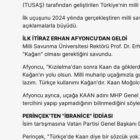
(TUSAŞ) tarafından geliştirilen Türkiye'nin mi
İlk uçuşunu 2024 yılında gerçekleştiren milli sa
açıklamalarla büyüdü.
İLK İTİRAZ ERHAN AFYONCU'DAN GELDİ
Milli Savunma Üniversitesi Rektörü Prof. Dr. E
"Kağan" olması gerektiğini savundu.
Afyoncu, "Kızılelma'dan sonra Kaan da göklerde
Kağan'ın yolu olsun. Milli muharip uçağımızla
lazım. Türkçe kullanımı Kağan'dır. Kaan Moğolcas
Afyoncu ayrıca, uçağa KAAN adını MHP Genel Ba
tercihini yapıp yapmadığının bilinmediğini söyle
PERİNÇEK'TEN "İBRANİCE" İDDİASI
İsim tartışmasına Vatan Partisi Genel Başkanı 
Perinçek, "Türkçe'de Kaan diye bir sözcük yok