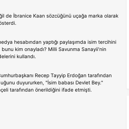
il de İbranice Kaan sözcüğünü uçağa marka olarak
österdi.
edya hesabından yaptığı paylaşımda isim tercihini
tti, bunu kim onayladı? Milli Savunma Sanayii'nin
elerini kullandı.
a Cumhurbaşkanı Recep Tayyip Erdoğan tarafından
duğunu duyururken, "İsim babası Devlet Bey."
li tarafından önerildiğini ifade etmişti.