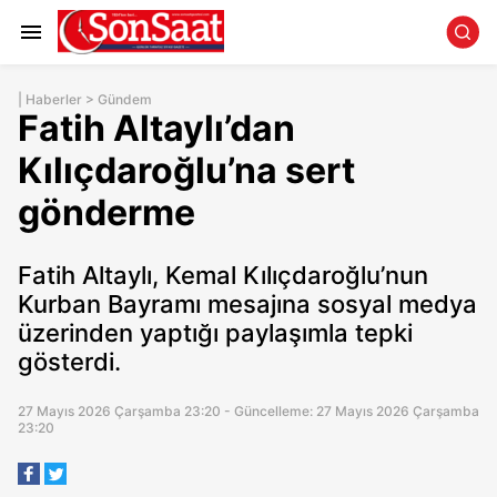
|
Haberler
>
Gündem
Fatih Altaylı’dan
Kılıçdaroğlu’na sert
gönderme
Fatih Altaylı, Kemal Kılıçdaroğlu’nun
Kurban Bayramı mesajına sosyal medya
üzerinden yaptığı paylaşımla tepki
gösterdi.
27 Mayıs 2026 Çarşamba 23:20 - Güncelleme: 27 Mayıs 2026 Çarşamba
23:20