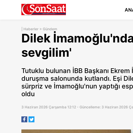
AN
|
Haberler
>
Gündem
Dilek İmamoğlu'ndan
sevgilim'
Tutuklu bulunan İBB Başkanı Ekrem 
duruşma salonunda kutlandı. Eşi Dil
sürpriz ve İmamoğlu'nun yaptığı es
oldu
3 Haziran 2026 Çarşamba 12:12 - Güncelleme: 3 Haziran 2026 Ç