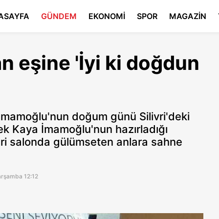
ASAYFA
GÜNDEM
EKONOMİ
SPOR
MAGAZİN
 eşine 'İyi ki doğdun
İmamoğlu'nun doğum günü Silivri'deki
ek Kaya İmamoğlu'nun hazırladığı
pri salonda gülümseten anlara sahne
arşamba 12:12