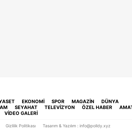
İYASET
EKONOMİ
SPOR
MAGAZİN
DÜNYA
ŞAM
SEYAHAT
TELEVİZYON
ÖZEL HABER
AMA
VİDEO GALERİ
Gizlilik Politikası
Tasarım & Yazılım :
info@polldy.xyz