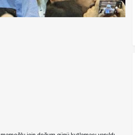
 İmamoğlu için doğum günü kutlaması yapıldı.