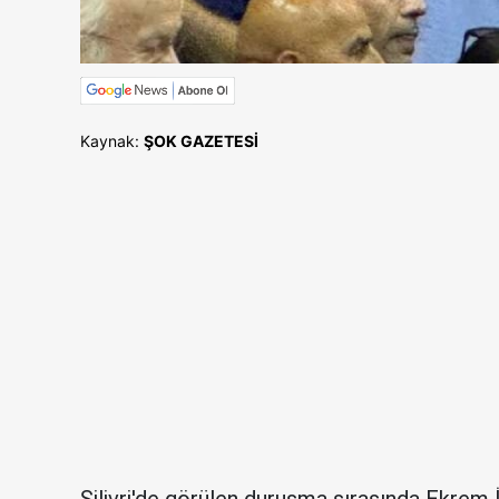
Kaynak:
ŞOK GAZETESİ
Silivri'de görülen duruşma sırasında Ekrem