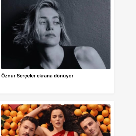
Öznur Serçeler ekrana dönüyor