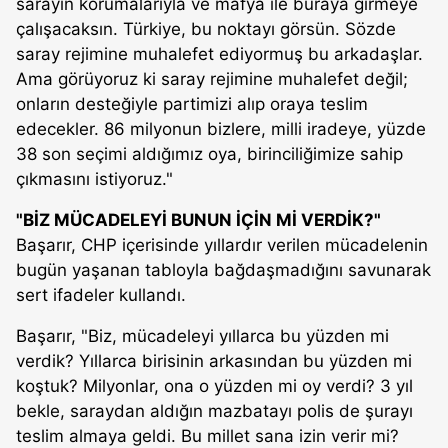
sarayın korumalarıyla ve mafya ile buraya girmeye
çalışacaksın. Türkiye, bu noktayı görsün. Sözde
saray rejimine muhalefet ediyormuş bu arkadaşlar.
Ama görüyoruz ki saray rejimine muhalefet değil;
onların desteğiyle partimizi alıp oraya teslim
edecekler. 86 milyonun bizlere, milli iradeye, yüzde
38 son seçimi aldığımız oya, birinciliğimize sahip
çıkmasını istiyoruz."
"BİZ MÜCADELEYİ BUNUN İÇİN Mİ VERDİK?"
Başarır, CHP içerisinde yıllardır verilen mücadelenin
bugün yaşanan tabloyla bağdaşmadığını savunarak
sert ifadeler kullandı.
Başarır, "Biz, mücadeleyi yıllarca bu yüzden mi
verdik? Yıllarca birisinin arkasından bu yüzden mi
koştuk? Milyonlar, ona o yüzden mi oy verdi? 3 yıl
bekle, saraydan aldığın mazbatayı polis de şurayı
teslim almaya geldi. Bu millet sana izin verir mi?