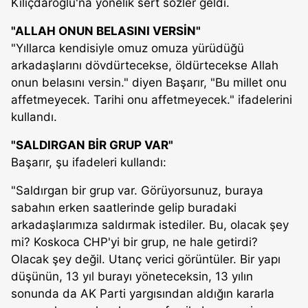
Kılıçdaroğlu'na yönelik sert sözler geldi.
"ALLAH ONUN BELASINI VERSİN"
"Yıllarca kendisiyle omuz omuza yürüdüğü
arkadaşlarını dövdürtecekse, öldürtecekse Allah
onun belasını versin." diyen Başarır, "Bu millet onu
affetmeyecek. Tarihi onu affetmeyecek." ifadelerini
kullandı.
"SALDIRGAN BİR GRUP VAR"
Başarır, şu ifadeleri kullandı:
"Saldırgan bir grup var. Görüyorsunuz, buraya
sabahın erken saatlerinde gelip buradaki
arkadaşlarımıza saldırmak istediler. Bu, olacak şey
mi? Koskoca CHP'yi bir grup, ne hale getirdi?
Olacak şey değil. Utanç verici görüntüler. Bir yapı
düşünün, 13 yıl burayı yöneteceksin, 13 yılın
sonunda da AK Parti yargısından aldığın kararla